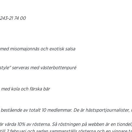
0243-21 74 00
s med misomajonnäs och exotisk salsa
style" serveras med västerbottenpuré
 med kola och färska bär
y bestående av totalt 10 medlemmar. De är hästsportjournalister,
 är värda 10% av rösterna. Så röstningen på webben är en tiondel,
till 2 februari och sedan sammanställs rösterna och en vinnare 