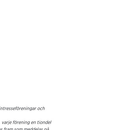
 intresseföreningar och
 varje förening en tiondel
tas fram som meddelas på