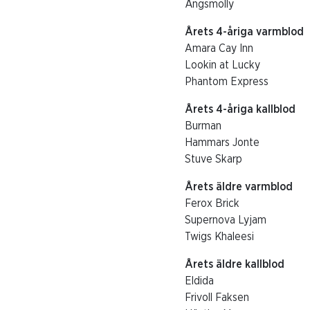
Ängsmolly
Årets 4-åriga varmblod
Amara Cay Inn
Lookin at Lucky
Phantom Express
Årets 4-åriga kallblod
Burman
Hammars Jonte
Stuve Skarp
Årets äldre varmblod
Ferox Brick
Supernova Lyjam
Twigs Khaleesi
Årets äldre kallblod
Eldida
Frivoll Faksen