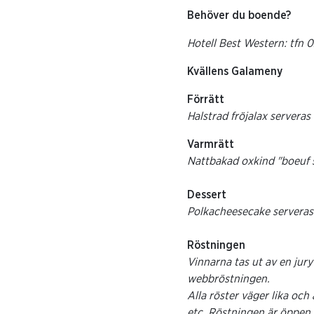
Behöver du boende?
Hotell Best Western: tfn 
Kvällens Galameny
Förrätt
Halstrad fröjalax servera
Varmrätt
Nattbakad oxkind "boeuf 
Dessert
Polkacheesecake serveras
Röstningen
Vinnarna tas ut av en jur
webbröstningen.
Alla röster väger lika och
etc. Röstningen är öppen 