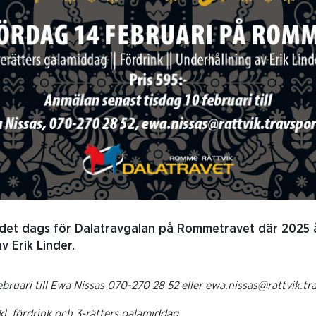
 det dags för Dalatravgalan på Rommetravet där 2025 
v Erik Linder.
ebruari till Ewa Nissas
070-270 28 52 eller ewa.nissas@rattvik.tr
nkl. fördrink och 3-rätters galamiddag