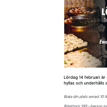
Lördag 14 februari är
hyllas och underhålls a
Boka din plats senast 10 f
Biljettpris 595:-/person i