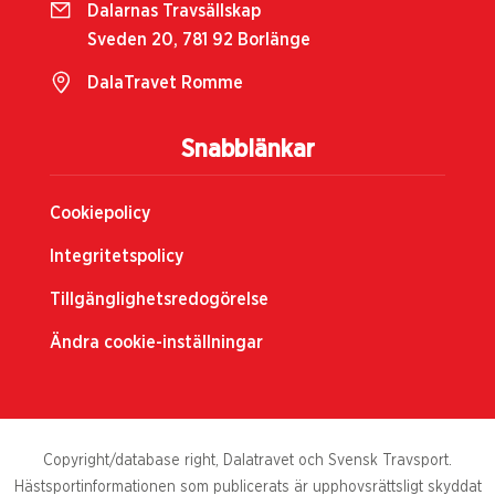
Dalarnas Travsällskap
Sveden 20, 781 92 Borlänge
DalaTravet Romme
Snabblänkar
Cookiepolicy
Integritetspolicy
Tillgänglighetsredogörelse
Ändra cookie-inställningar
Copyright/database right, Dalatravet och Svensk Travsport.
Hästsportinformationen som publicerats är upphovsrättsligt skyddat