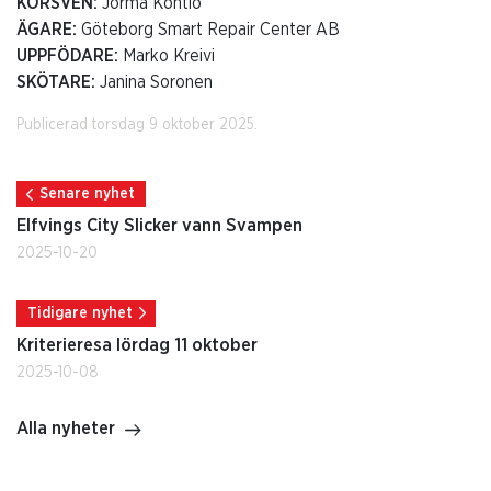
KÖRSVEN:
Jorma Kontio
ÄGARE:
Göteborg Smart Repair Center AB
UPPFÖDARE:
Marko Kreivi
SKÖTARE:
Janina Soronen
Publicerad torsdag 9 oktober 2025.
Senare nyhet
Elfvings City Slicker vann Svampen
2025-10-20
Tidigare nyhet
Kriterieresa lördag 11 oktober
2025-10-08
Alla nyheter