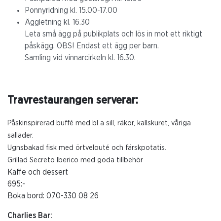
Ponnyridning kl. 15.00-17.00
Äggletning kl. 16.30
Leta små ägg på publikplats och lös in mot ett riktigt
påskägg. OBS! Endast ett ägg per barn.
Samling vid vinnarcirkeln kl. 16.30.
Travrestaurangen serverar:
Påskinspirerad buffé med bl a sill, räkor, kallskuret, våriga
sallader.
Ugnsbakad fisk med örtvelouté och färskpotatis.
Grillad Secreto Iberico med goda tillbehör
Kaffe och dessert
695:-
Boka bord: 070-330 08 26
Charlies Bar: