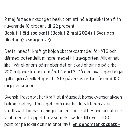
2 maj fattade riksdagen beslut om att höja spelskatten från
nuvarande 18 procent till 22 procent:
Beslut: Höjd spelskatt (Beslut 2 maj 2024) | Sveriges
riksdag (riksdagen.se)
Detta innebär kraftigt höjda skattekostnader för ATG och
därmed potentiellt mindre medel till travsporten. Allt annat
lika i vår ekonomi så innebär det en skattehöjning på cirka
200 miljoner kronor om året för ATG. Då den nya lagen börjar
gälla 1 juli i år vilket gör att ATG påverkas redan i år med 100
miljoner kronor.
Svensk Travsport har kraftigt ifrågasatt konsekvensanalysen
bakom det nya förslaget som mer har karaktären av en
straffskatt för hästnäringen än en spelskatt. Bland annat gick
vi ut med ett öppet brev som skickades till över 1000
politiker på lokal och nationell nivå:
En genomtänkt skatt –