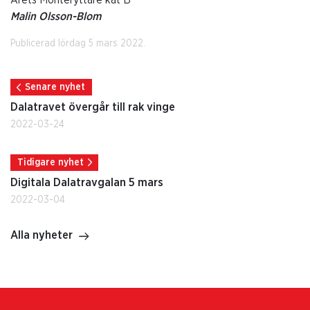
Årets Montéryttare kat B
Malin Olsson-Blom
Publicerad lördag 5 mars 2022.
Senare nyhet
Dalatravet övergår till rak vinge
2022-03-24
Tidigare nyhet
Digitala Dalatravgalan 5 mars
2022-03-04
Alla nyheter