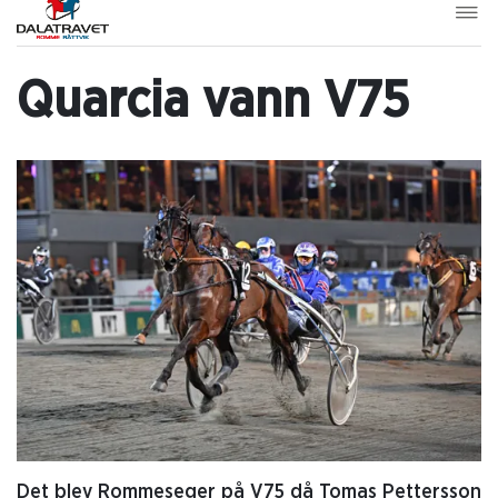
Quarcia vann V75
Det blev Rommeseger på V75 då Tomas Pettersson