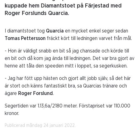
kuppade hem Diamantstoet på Färjestad med
Roger Forslunds Quarcia.
I diamantstoet tog
Quarcia
en mycket enkel seger sedan
Tomas Pettersson
fräckt kört till ledningen varvet från mål.
- Hon är väldigt snabb en bit så jag chansade och körde till
en bit och då kom jag ända till ledningen. Det var bra gjort av
henne att tåla den speeden mitt i loppet, sa segerkusken.
- Jag har fött upp hästen och gjort allt jobb själv, så det här
är stort och känns fantastiskt bra, sa Quarcias tränare och
ägare
Roger Forslund
.
Segertiden var 1.13,6a/2180 meter. Förstapriset var 110.000
kronor.
Publicerad måndag 24 januari 2022.