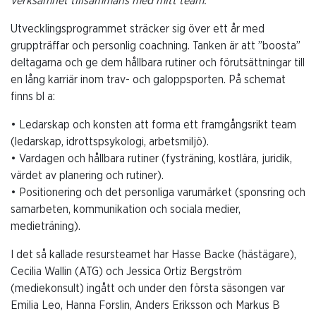
verksamhet tillsammans med mitt team.
Utvecklingsprogrammet sträcker sig över ett år med
gruppträffar och personlig coachning. Tanken är att ”boosta”
deltagarna och ge dem hållbara rutiner och förutsättningar till
en lång karriär inom trav- och galoppsporten. På schemat
finns bl a:
• Ledarskap och konsten att forma ett framgångsrikt team
(ledarskap, idrottspsykologi, arbetsmiljö).
• Vardagen och hållbara rutiner (fysträning, kostlära, juridik,
värdet av planering och rutiner).
• Positionering och det personliga varumärket (sponsring och
samarbeten, kommunikation och sociala medier,
medieträning).
I det så kallade resursteamet har Hasse Backe (hästägare),
Cecilia Wallin (ATG) och Jessica Ortiz Bergström
(mediekonsult) ingått och under den första säsongen var
Emilia Leo, Hanna Forslin, Anders Eriksson och Markus B