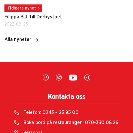
Tidigare nyhet
Filippa B.J. till Derbystoet
2022-08-25
Alla nyheter
Kontakta oss
Telefon:
0243 – 23 95 00
Boka bord på restaurangen:
070-330 08 26
Personal