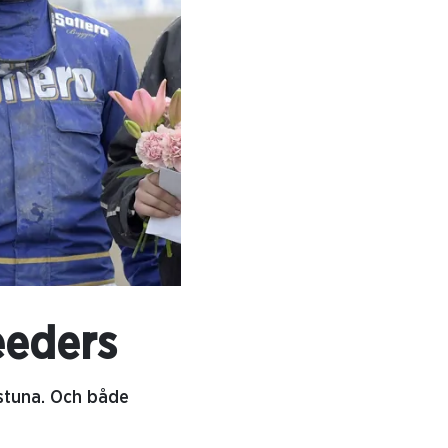
eeders
lstuna. Och både