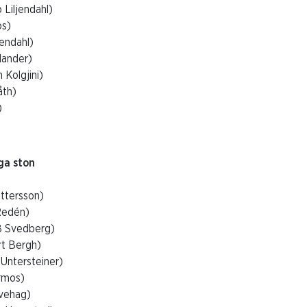
 Liljendahl)
os)
jendahl)
lander)
 Kolgjini)
åth)
)
ga ston
ettersson)
Redén)
B Svedberg)
rt Bergh)
Untersteiner)
rmos)
Ivehag)