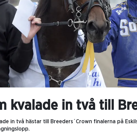
 kvalade in två till Br
de in två hästar till Breeders´Crown finalerna på Eski
agningslopp.