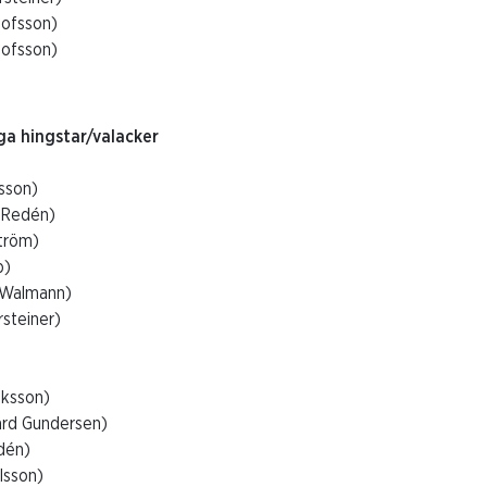
lofsson)
lofsson)
ga hingstar/valacker
rsson)
l Redén)
tröm)
p)
 Walmann)
rsteiner)
iksson)
ard Gundersen)
dén)
lsson)