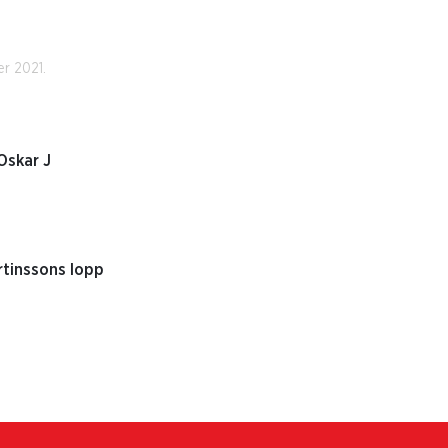
r 2021.
Oskar J
tinssons lopp