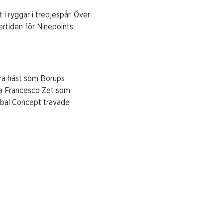
t i ryggar i tredjespår. Över
ertiden för Ninepoints
ra häst som Borups
ra Francesco Zet som
obal Concept travade