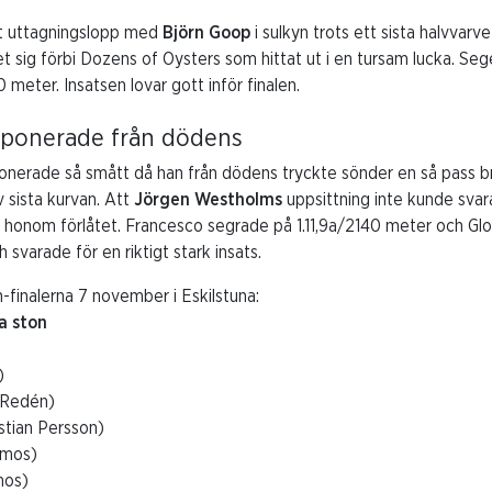
tt uttagningslopp med
Björn Goop
i sulkyn trots ett sista halvvarve
sig förbi Dozens of Oysters som hittat ut i en tursam lucka. Seg
0 meter. Insatsen lovar gott inför finalen.
mponerade från dödens
nerade så smått då han från dödens tryckte sönder en så pass b
v sista kurvan. Att
Jörgen Westholms
uppsittning inte kunde sva
 honom förlåtet. Francesco segrade på 1.11,9a/2140 meter och Gl
svarade för en riktigt stark insats.
-finalerna 7 november i Eskilstuna:
a ston
)
 Redén)
stian Persson)
rmos)
mos)