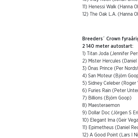
11) Henessi Walk (Hanna O
12) The Oak L.A. (Hanna O
Breeders´ Crown fyraåri
2 140 meter autostart:
1) Titan Joda (Jennifer Pe
2) Mister Hercules (Danie
3) Önas Prince (Per Nords
4) San Moteur (Björn Goo
5) Sidney Celeber (Roger
6) Furies Rain (Peter Unte
7) Billions (Björn Goop)
8) Maesteraemon
9) Dollar Doc (Jörgen S Er
10) Elegant Ima (Geir Veg
11) Epimetheus (Daniel Re
12) A Good Point (Lars I Ni