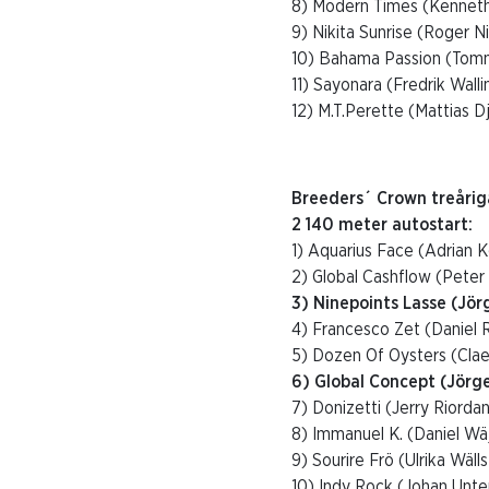
8) Modern Times (Kennet
9) Nikita Sunrise (Roger Ni
10) Bahama Passion (Tom
11) Sayonara (Fredrik Walli
12) M.T.Perette (Mattias D
Breeders´ Crown treårig
2 140 meter autostart:
1) Aquarius Face (Adrian Ko
2) Global Cashflow (Peter
3) Ninepoints Lasse (Jö
4) Francesco Zet (Daniel
5) Dozen Of Oysters (Cla
6) Global Concept (Jör
7) Donizetti (Jerry Riorda
8) Immanuel K. (Daniel Wä
9) Sourire Frö (Ulrika Wäll
10) Indy Rock (Johan Unte