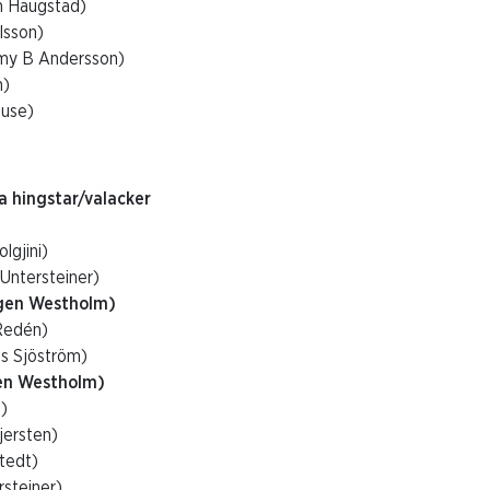
h Haugstad)
lsson)
my B Andersson)
n)
juse)
a hingstar/valacker
lgjini)
 Untersteiner)
rgen Westholm)
 Redén)
es Sjöström)
gen Westholm)
n)
jersten)
stedt)
rsteiner)