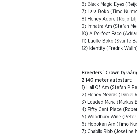
6) Black Magic Eyes (Reijo
7) Lara Boko (Timo Nurm
8) Honey Adore (Reijo Lil
9) Imhatra Am (Stefan Me
10) A Perfect Face (Adrian
11) Lacille Boko (Svante B
12) Identity (Fredrik Wallin
Breeders´ Crown fyraåri
2 140 meter autostart:
1) Hall Of Am (Stefan P P
2) Honey Mearas (Daniel 
3) Loaded Maria (Markus 
4) Fifty Cent Piece (Robe
5) Woodbury Wine (Peter 
6) Hoboken Am (Timo Nu
7) Chablis Ribb (Josefine 