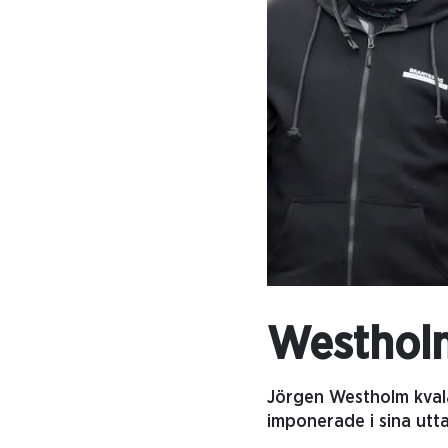
Westholm
Jörgen Westholm kvala
imponerade i sina utt