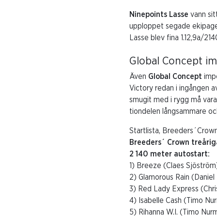
Ninepoints Lasse
vann si
upploppet segade ekipaget 
Lasse blev fina 1.12,9a/214
Global Concept i
Även
Global Concept
impo
Victory redan i ingången a
smugit med i rygg må vara
tiondelen långsammare och 
Startlista, Breeders´Crown
Breeders´ Crown treårig
2 140 meter autostart:
1) Breeze (Claes Sjöström
2) Glamorous Rain (Daniel
3) Red Lady Express (Chri
4) Isabelle Cash (Timo Nu
5) Rihanna W.I. (Timo Nur