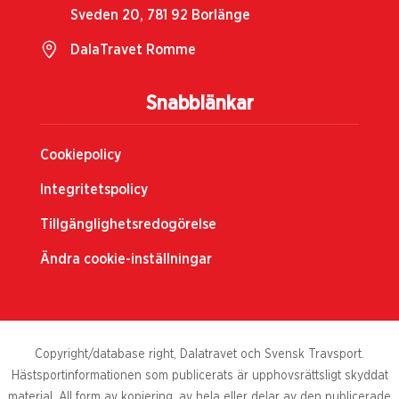
Sveden 20, 781 92 Borlänge
DalaTravet Romme
Snabblänkar
Cookiepolicy
Integritetspolicy
Tillgänglighetsredogörelse
Ändra cookie-inställningar
Copyright/database right, Dalatravet och Svensk Travsport.
Hästsportinformationen som publicerats är upphovsrättsligt skyddat
material. All form av kopiering, av hela eller delar av den publicerade