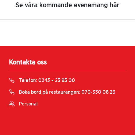
Se våra kommande evenemang här
Kontakta oss
Telefon:
0243 – 23 95 00
Boka bord på restaurangen:
070-330 08 26
Personal