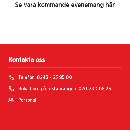
Se våra kommande evenemang här
Kontakta oss
Telefon:
0243 – 23 95 00
Boka bord på restaurangen:
070-330 08 26
Personal