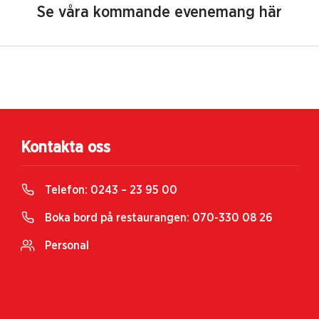
Se våra kommande evenemang här
Kontakta oss
Telefon:
0243 – 23 95 00
Boka bord på restaurangen:
070-330 08 26
Personal