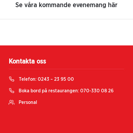
Se våra kommande evenemang här
Kontakta oss
Telefon:
0243 – 23 95 00
Boka bord på restaurangen:
070-330 08 26
Personal