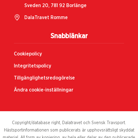
Sveden 20, 781 92 Borlänge
DalaTravet Romme
Snabblänkar
Cookiepolicy
Integritetspolicy
Tillgänglighetsredogörelse
Ändra cookie-inställningar
Copyright/database right, Dalatravet och Svensk Travsport.
Hästsportinformationen som publicerats är upphovsrättsligt skyddat
material. All form av kopiering, av hela eller delar av den publicerade