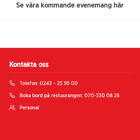
Se våra kommande evenemang här
Kontakta oss
Telefon:
0243 – 23 95 00
Boka bord på restaurangen:
070-330 08 26
Personal